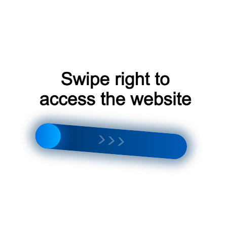
следует учитывать несколько факторов:
Площадь помещения
: От размера помещения
зависит необходимая мощность системы.
Количество комнат
: В зависимости от числа
комнат определяется количество внутренних
блоков.
Бюджет
: Стоимость системы и ее установки может
существенно различаться в зависимости от модели
и сложности работ.
Установка и монтаж
Процесс установки мультисплит-системы включает в
себя несколько этапов: